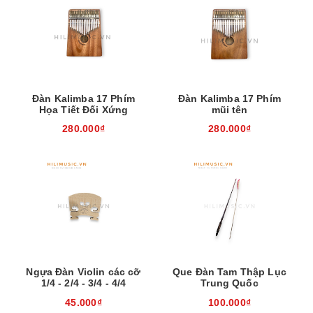
Đàn Kalimba 17 Phím
Đàn Kalimba 17 Phím
Họa Tiết Đối Xứng
mũi tên
280.000₫
280.000₫
Ngựa Đàn Violin các cỡ
Que Đàn Tam Thập Lục
1/4 - 2/4 - 3/4 - 4/4
Trung Quốc
45.000₫
100.000₫