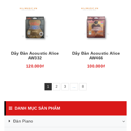
Dây Đàn Acoustic Alice
Dây Đàn Acoustic Alice
AW332
AW466
120.000₫
100.000₫
1
2
3
...
8
DANH MỤC SẢN PHẨM
Đàn Piano