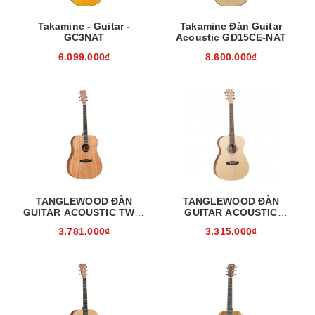
Takamine - Guitar -
Takamine Đàn Guitar
GC3NAT
Acoustic GD15CE-NAT
6.099.000₫
8.600.000₫
TANGLEWOOD ĐÀN
TANGLEWOOD ĐÀN
GUITAR ACOUSTIC TWU-
GUITAR ACOUSTIC
D
TWR2-O
3.781.000₫
3.315.000₫