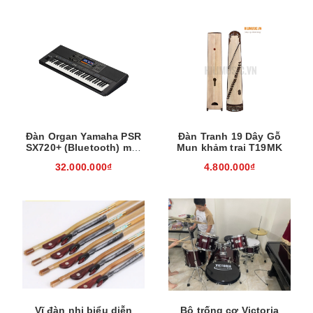
Đàn Organ Yamaha PSR
Đàn Tranh 19 Dây Gỗ
SX720+ (Bluetooth) mới
Mun khảm trai T19MK
05/2026, chính hãng
32.000.000₫
4.800.000₫
Vĩ đàn nhị biểu diễn
Bộ trống cơ Victoria