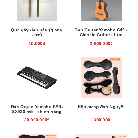
Que gảy đàn bầu (giang
Đàn Guitar Yamaha C40 -
- tre)
Classic Guitar - Lựa
chọn tốt cho người mới
10.000₫
2.900.000₫
bắt đầu
Đàn Organ Yamaha PSR-
Hộp cứng đàn Nguyệt
SX920 mới, chính hãng
39.000.000₫
1.300.000₫