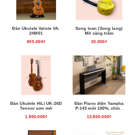
Đàn Ukulele Valote VA-
Song loan (Song lang)
24M01
Mít vàng trầm
855.000₫
30.000₫
Đàn Ukulele HiLi UK-26D
Đàn Piano điện Yamaha
Tennor sơn mờ
P-143 mới 100%, chính
hãng
1.900.000₫
13.800.000₫