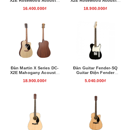
X2E Rosewood Acoustic
X2E Rosewood Acoustic
Guitar w/Bag
Guitar w/Bag
16.400.000₫
18.900.000₫
Đàn Martin X Series DC-
Đàn Guitar Fender-SQ
X2E Mahogany Acoustic
Guitar Điện Fender
Guitar w/Bag
Bullets BLK 0370045506
18.900.000₫
5.040.000₫