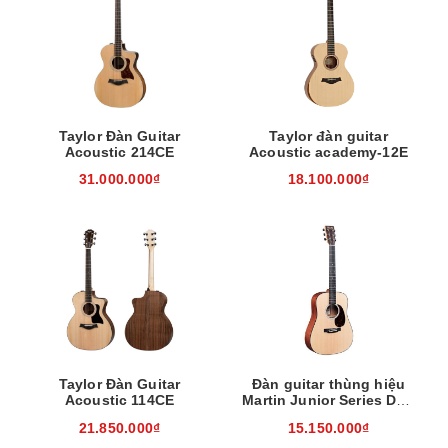
Taylor Đàn Guitar
Taylor đàn guitar
Acoustic 214CE
Acoustic academy-12E
31.000.000₫
18.100.000₫
Taylor Đàn Guitar
Đàn guitar thùng hiệu
Acoustic 114CE
Martin Junior Series DJr-
10E-02 M07-11DJR10E-
21.850.000₫
15.150.000₫
02