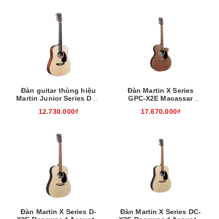
Đàn guitar thùng hiệu
Đàn Martin X Series
Martin Junior Series DJr-
GPC-X2E Macassar
10-02 M07-11DJR10-02
Acoustic Guitar w/Bag
12.730.000₫
17.670.000₫
Đàn Martin X Series D-
Đàn Martin X Series DC-