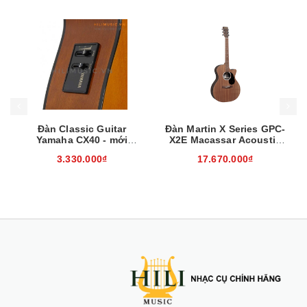
Mua hàng
Mua hàng
Mua
Đàn Classic Guitar
Đàn Martin X Series GPC-
Yamaha CX40 - mới
X2E Macassar Acoustic
100%, chính hãng
Guitar w/Bag
3.330.000₫
17.670.000₫