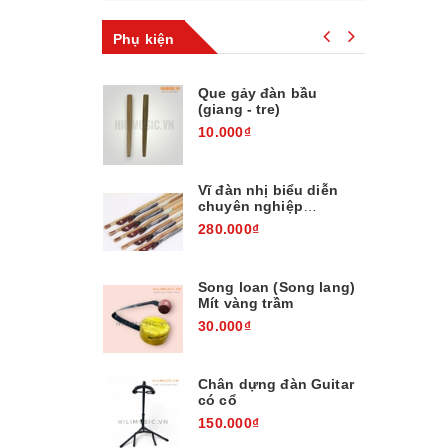
Phụ kiện
Que gảy đàn bầu
(giang - tre)
10.000₫
Vĩ đàn nhị biểu diễn
chuyên nghiệp
EH260310
280.000₫
Song loan (Song lang)
Mít vàng trầm
30.000₫
Chân dựng đàn Guitar
có cổ
150.000₫