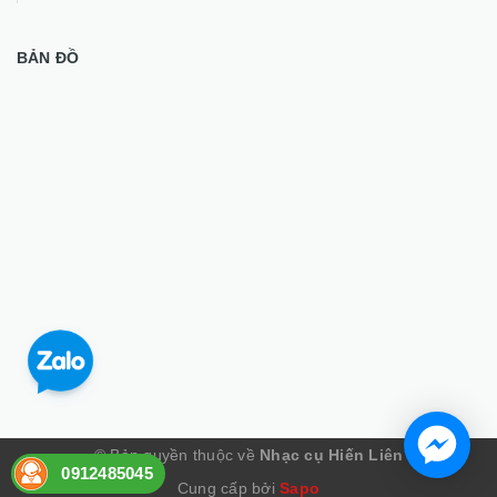
BẢN ĐỒ
© Bản quyền thuộc về
Nhạc cụ Hiến Liên
0912485045
Cung cấp bởi
Sapo