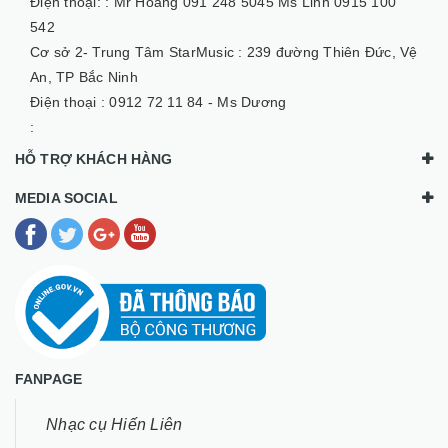
Điện thoại: :
Mr Hoàng 091 248 5045 Ms Linh 0915 100
542
Cơ sở 2- Trung Tâm StarMusic :
239 đường Thiên Đức, Vệ
An, TP Bắc Ninh
Điện thoại :
0912 72 11 84 - Ms Dương
:
HỖ TRỢ KHÁCH HÀNG
MEDIA SOCIAL
FANPAGE
Nhạc cụ Hiến Liên