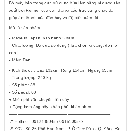
Bộ máy bên trong đàn sử dụng búa làm bằng nỉ được sản
xuất bởi Renner của đàn dài và cấu trúc vững chắc đã
giúp âm thanh của đàn hay và độ biểu cảm tốt.
Mô tả sản phẩm
- Made in Japan, bảo hành 5 năm
- Chất lượng: Đã qua sử dụng ( lựa chọn kĩ càng, độ mới
cao )
- Màu: Đen
- Kích thước : Cao 132cm, Rộng 154cm, Ngang 65cm
- Trọng lượng: 240 kg
- Số phím: 88
- Số pedal: 03
+ Miễn phí vận chuyển, lên dây
+ Tặng kèm ống sấy, khăn phủ, khăn phím
————————————————————————-
📍 Hotline : 0912485045 / 0915100542
📍 Đ/C : Số 26 Phố Hào Nam, P. Ô Chợ Dừa - Q. Đống Đa