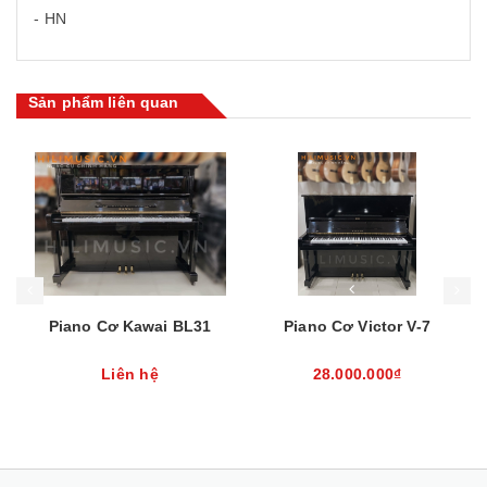
- HN
Sản phẩm liên quan
Mua hàng
Mua hàng
Mua
Piano Cơ Kawai BL31
Piano Cơ Victor V-7
Liên hệ
28.000.000₫