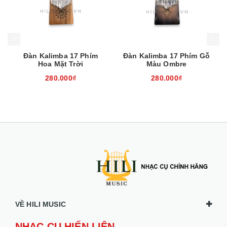
Mua hàng
Mua hàng
Mua
Đàn Kalimba 17 Phím
Đàn Kalimba 17 Phím Gỗ
Hoa Mặt Trời
Màu Ombre
280.000₫
280.000₫
VỀ HILI MUSIC
NHẠC CỤ HIẾN LIÊN