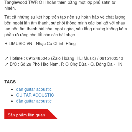
Tanglewood TWR O II hoàn thiện bằng một lớp phủ satin tự
nhiên.
Tất cả những sự kết hợp trên tạo nên sự hoàn hảo về chất lượng
bên ngoài lẫn âm thanh, sự phối thông minh các loại gỗ với nhau
tạo nên âm thanh hài hòa, ngọt ngào, sâu lắng nhưng không kém
phần rõ ràng cho tất các các bài nhạc.
HILIMUSIC.VN - Nhạc Cụ Chính Hãng
————————————————————————-
📍 Hotline : 0912485045 (Zalo Hoàng HiLi Music) / 0915100542
📍 Đ/C : Số 26 Phố Hào Nam, P. Ô Chợ Dừa - Q. Đống Đa - HN
TAGS
dan guitar acoustic
GUITAR ACOUSTIC
đàn guitar acoustic
Sản phẩm liên quan