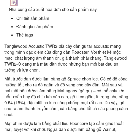
Nhà cung cấp xuất hóa đơn cho sản phẩm này
Chi tiết sản phẩm
Đánh giá sản phẩm
Thẻ tags
Tanglewood Acoustic TWR2-0là cây đàn guitar acoustic mang
trong mình đặc điểm của dòng đàn Roadster. Với thiết kế mộc
mạc, chất lượng âm thanh ổn, giá thành phải chăng, Tanglewood
TWR2-O đang mà mẫu đàn được những bạn mới bắt đầu tin
tưởng và lựa chọn.
Mặt trước đàn được làm bằng gỗ Spruce chọn lọc. Gỗ có độ cộng
hưởng tốt, cho ra độ ngân và độ vang cho cây đàn. Mặt sau và
hai mặt bên được làm bằng Mahagony (gỗ gụ) – có thể chịu lực
uốn xoắn hay độ chịu lực nén cao, gỗ ít co giãn, tỉ trọng nhẹ bằng
0.54 (15%), đặc biệt có khả năng chống mọt rất cao. Do vậy, gỗ
cho ra âm thanh truyền cảm, cân bằng cho tất cả các phong cách
chơi.
Mặt phím được làm bằng chất liệu Eboncore tạo cảm giác thoải
mái, tuyệt vời khi chơi. Ngựa đàn được làm bằng gỗ Walnut,