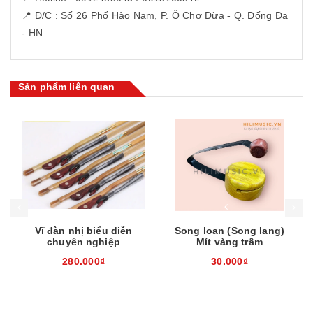
📍 Đ/C : Số 26 Phố Hào Nam, P. Ô Chợ Dừa - Q. Đống Đa
- HN
Sản phẩm liên quan
Mua hàng
Mua hàng
Mua
Vĩ đàn nhị biểu diễn
Song loan (Song lang)
chuyên nghiệp
Mít vàng trầm
EH260310
280.000₫
30.000₫