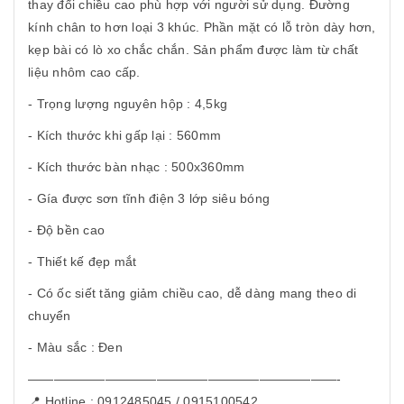
thay đổi chiều cao phù hợp với người sử dụng. Đường
kính chân to hơn loại 3 khúc. Phần mặt có lỗ tròn dày hơn,
kẹp bài có lò xo chắc chắn. Sản phẩm được làm từ chất
liệu nhôm cao cấp.
- Trọng lượng nguyên hộp : 4,5kg
- Kích thước khi gấp lại : 560mm
- Kích thước bàn nhạc : 500x360mm
- Gía được sơn tĩnh điện 3 lớp siêu bóng
- Độ bền cao
- Thiết kế đẹp mắt
- Có ốc siết tăng giảm chiều cao, dễ dàng mang theo di
chuyển
- Màu sắc : Đen
————————————————————————-
📍 Hotline : 0912485045 / 0915100542