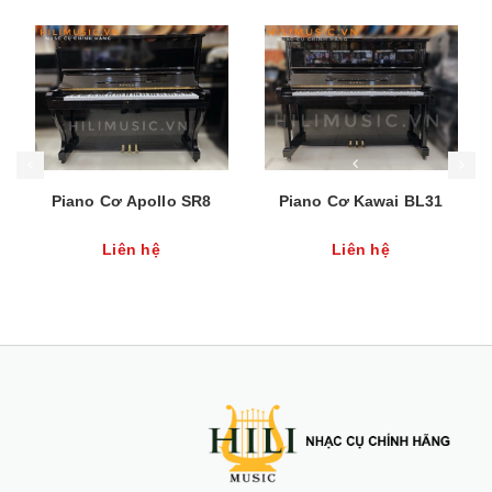
Mua hàng
Mua hàng
Mua
Piano Cơ Apollo SR8
Piano Cơ Kawai BL31
Liên hệ
Liên hệ