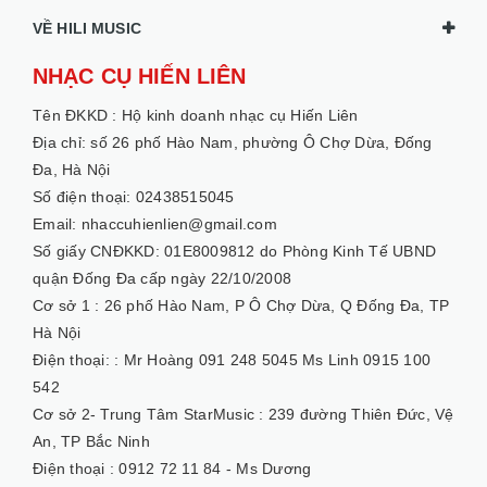
VỀ HILI MUSIC
NHẠC CỤ HIẾN LIÊN
Tên ĐKKD :
Hộ kinh doanh nhạc cụ Hiến Liên
Địa chỉ: số 26 phố Hào Nam, phường Ô Chợ Dừa, Đống
Đa, Hà Nội
Số điện thoại: 02438515045
Email: nhaccuhienlien@gmail.com
Số giấy CNĐKKD: 01E8009812 do Phòng Kinh Tế UBND
quận Đống Đa cấp ngày 22/10/2008
Cơ sở 1 :
26 phố Hào Nam, P Ô Chợ Dừa, Q Đống Đa, TP
Hà Nội
Điện thoại: :
Mr Hoàng 091 248 5045 Ms Linh 0915 100
542
Cơ sở 2- Trung Tâm StarMusic :
239 đường Thiên Đức, Vệ
An, TP Bắc Ninh
Điện thoại :
0912 72 11 84 - Ms Dương