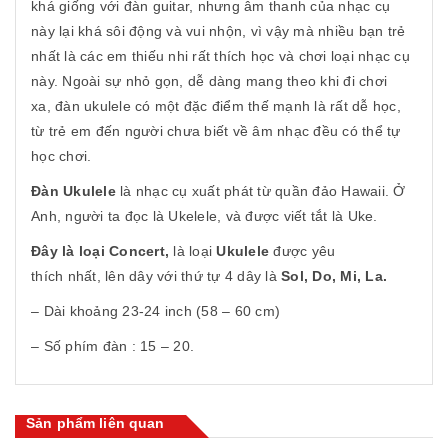
khá giống với đàn guitar, nhưng âm thanh của nhạc cụ
này lại khá sôi động và vui nhộn, vì vậy mà nhiều bạn trẻ
nhất là các em thiếu nhi rất thích học và chơi loại nhạc cụ
này. Ngoài sự nhỏ gọn, dễ dàng mang theo khi đi chơi
xa, đàn ukulele có một đặc điểm thế mạnh là rất dễ học,
từ trẻ em đến người chưa biết về âm nhạc đều có thể tự
học chơi.
Đàn Ukulele
là nhạc cụ xuất phát từ quần đảo Hawaii. Ở
Anh, người ta đọc là Ukelele, và được viết tắt là Uke.
Đây là loại Concert,
là loại
Ukulele
được yêu
thích nhất, lên dây với thứ tự 4 dây là
Sol, Do, Mi, La.
– Dài khoảng 23-24 inch (58 – 60 cm)
– Số phím đàn : 15 – 20.
Sản phẩm liên quan