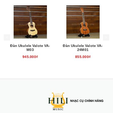
Mua hàng
Mua hàng
Mua
Đàn Ukulele Valote VA-
Đàn Ukulele Valote VA-
M03
24M01
945.000₫
855.000₫