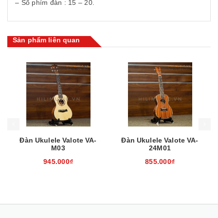
– Số phím đàn : 15 – 20.
Sản phẩm liên quan
Mua hàng
Mua hàng
Mua
Đàn Ukulele Valote VA-
Đàn Ukulele Valote VA-
M03
24M01
945.000₫
855.000₫