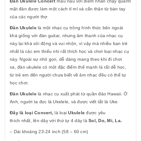
Đàn Ukulele Concert
màu nâu với điểm nhấn chạy quanh
mặt đàn được làm một cách tỉ mỉ và cẩn thận từ bàn tay
của các người thợ.
Đàn Ukulele
là một nhạc cụ trông hình thức bên ngoài
khá giống với đàn guitar, nhưng âm thanh của nhạc cụ
này lại khá sôi động và vui nhộn, vì vậy mà nhiều bạn trẻ
nhất là các em thiếu nhi rất thích học và chơi loại nhạc cụ
này. Ngoài sự nhỏ gọn, dễ dàng mang theo khi đi chơi
xa, đàn ukulele có một đặc điểm thế mạnh là rất dễ học,
từ trẻ em đến người chưa biết về âm nhạc đều có thể tự
học chơi.
Đàn Ukulele
là nhạc cụ xuất phát từ quần đảo Hawaii. Ở
Anh, người ta đọc là Ukelele, và được viết tắt là Uke.
Đây là loại Concert,
là loại
Ukulele
được yêu
thích nhất, lên dây với thứ tự 4 dây là
Sol, Do, Mi, La.
– Dài khoảng 23-24 inch (58 – 60 cm)