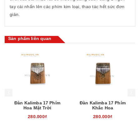
tay cái nhấn lên các phím kim loại, thao tác hết sức đơn
giản.
Sản phẩm liên quan
Mua hàng
Mua hàng
Mua
Đàn Kalimba 17 Phím
Đàn Kalimba 17 Phím
Hoa Mặt Trời
Khắc Hoa
280.000₫
280.000₫