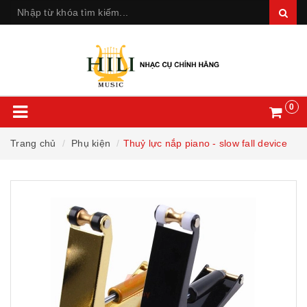
0
Trang chủ
Phụ kiện
Thuỷ lực nắp piano - slow fall device