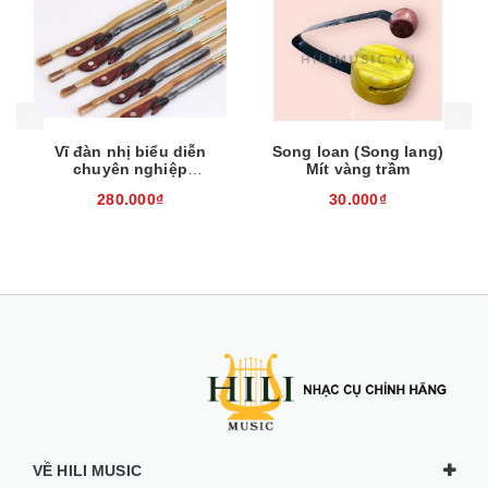
Mua hàng
Mua hàng
Mua
Vĩ đàn nhị biểu diễn
Song loan (Song lang)
chuyên nghiệp
Mít vàng trầm
EH260310
280.000₫
30.000₫
VỀ HILI MUSIC