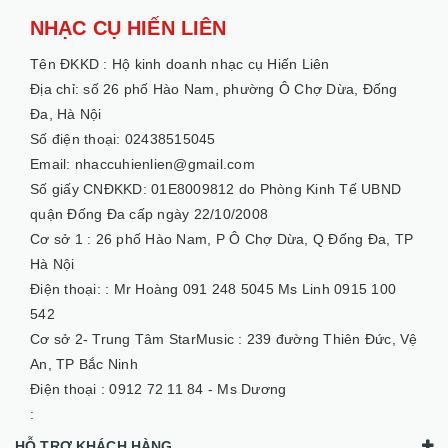
NHẠC CỤ HIẾN LIÊN
Tên ĐKKD :
Hộ kinh doanh nhạc cụ Hiến Liên
Địa chỉ: số 26 phố Hào Nam, phường Ô Chợ Dừa, Đống
Đa, Hà Nội
Số điện thoại: 02438515045
Email: nhaccuhienlien@gmail.com
Số giấy CNĐKKD: 01E8009812 do Phòng Kinh Tế UBND
quận Đống Đa cấp ngày 22/10/2008
Cơ sở 1 :
26 phố Hào Nam, P Ô Chợ Dừa, Q Đống Đa, TP
Hà Nội
Điện thoại: :
Mr Hoàng 091 248 5045 Ms Linh 0915 100
542
Cơ sở 2- Trung Tâm StarMusic :
239 đường Thiên Đức, Vệ
An, TP Bắc Ninh
Điện thoại :
0912 72 11 84 - Ms Dương
:
HỖ TRỢ KHÁCH HÀNG