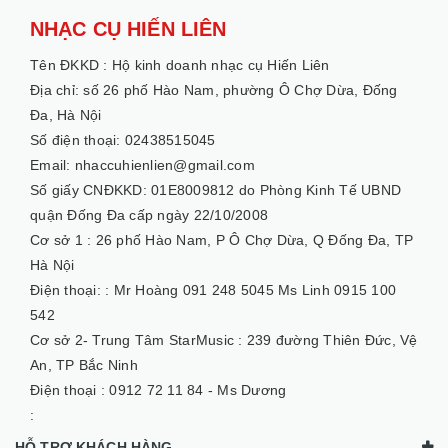
NHẠC CỤ HIẾN LIÊN
Tên ĐKKD :
Hộ kinh doanh nhạc cụ Hiến Liên
Địa chỉ: số 26 phố Hào Nam, phường Ô Chợ Dừa, Đống
Đa, Hà Nội
Số điện thoại: 02438515045
Email: nhaccuhienlien@gmail.com
Số giấy CNĐKKD: 01E8009812 do Phòng Kinh Tế UBND
quận Đống Đa cấp ngày 22/10/2008
Cơ sở 1 :
26 phố Hào Nam, P Ô Chợ Dừa, Q Đống Đa, TP
Hà Nội
Điện thoại: :
Mr Hoàng 091 248 5045 Ms Linh 0915 100
542
Cơ sở 2- Trung Tâm StarMusic :
239 đường Thiên Đức, Vệ
An, TP Bắc Ninh
Điện thoại :
0912 72 11 84 - Ms Dương
:
HỖ TRỢ KHÁCH HÀNG