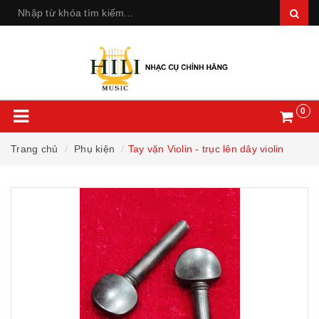
0
Trang chủ
Phụ kiện
Tay vặn Violin - trục lên dây violin