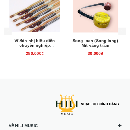
Mua hàng
Mua hàng
Mua
Vĩ đàn nhị biểu diễn
Song loan (Song lang)
chuyên nghiệp
Mít vàng trầm
EH260310
280.000₫
30.000₫
VỀ HILI MUSIC