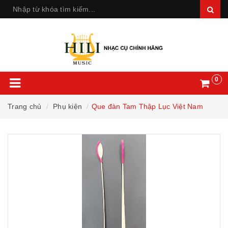
0
Trang chủ
Phụ kiện
Que đàn Tam Thập Lục Việt Nam