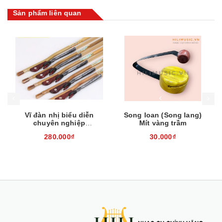
Sản phẩm liên quan
Mua hàng
Mua hàng
Mua
Vĩ đàn nhị biểu diễn
Song loan (Song lang)
chuyên nghiệp
Mít vàng trầm
EH260310
280.000₫
30.000₫