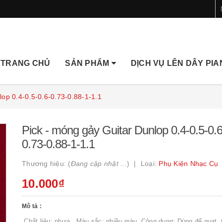
TRANG CHỦ
SẢN PHẨM
DỊCH VỤ LÊN DÂY PI
lop 0.4-0.5-0.6-0.73-0.88-1-1.1
Pick - móng gảy Guitar Dunlop 0.4-0.5-0.6
0.73-0.88-1-1.1
Thương hiệu: (
Đang cập nhật ...
)
Loại:
Phụ Kiện Nhạc Cụ
10.000₫
Mô tả :
Chất liệu: nhựa Màu sắc: nhiều màu Công dụng: Dùng để quạt, tỉ