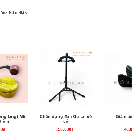
ùng biểu diễn
Xem nhanh
Mua hàng
Xem nhanh
Mua hàng
ng lang) Mít
Chân dựng đàn Guitar có
Giảm â
trầm
cổ
00₫
150.000₫
40.