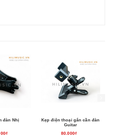
Xem nhanh
Mua hàng
Xem nhanh
m đàn Nhị
Kẹp điện thoại gắn cần đàn
Chuông lắc
Guitar
t
000₫
80.000₫
100