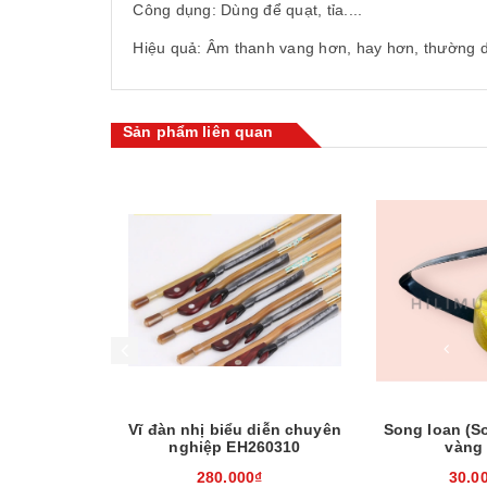
Công dụng: Dùng để quạt, tỉa....
Hiệu quả: Âm thanh vang hơn, hay hơn, thường d
Sản phẩm liên quan
Mua hàng
Mua hàng
ầu (giang -
Vĩ đàn nhị biểu diễn chuyên
Song loan (So
nghiệp EH260310
vàng 
0₫
280.000₫
30.0