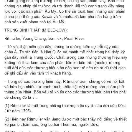
- Gần giống như thị trường xe hơi, những sản phẩm Nhật Bản mau
chóng gia nhập thị trường và trở thành đối thủ cạnh tranh đầy năng
lực với các sản phẩm Âu Mỹ. Có thể sự xuất hiện những sản phẩm
piano phổ thông của Kawai và Yamaha đã làm phá sản hàng trăm
nhà sản xuất piano nhỏ tại Âu Mỹ.
TRUNG BÌNH THẤP (MIDLE-LOW):
Ritmuller, Young Chang, Samick, Pearl River
- Từ vài thập niên gần đây, chúng ta chứng kiến sự trỗi dậy của
châu Á. Trước tiên là Hàn Quốc và mạnh mẽ nhất trong hai thập kỷ
gần đây nhất là Trung Quốc. Chất lượng của những thương hiệu này
không hề thua kém các sản phẩm liền kề bên trên (midle), nhưng
tuổi đời của các thương hiệu vẫn còn non trẻ nên chưa đủ thời gian
để ghi dấu ấn vào tâm trí khách hàng.
- Trong số các thương hiệu này, Ritmuller xem chừng có vẻ nổi bật
và hứa hẹn nhiều sự cạnh tranh khốc liệt với những sản phẩm phổ
thông của Nhật. Bốn yếu tố khiến cho các thương hiệu bên trên phải
dè chừng đó là vì:
(1) Ritmuller là một trong những thương hiệu uy tín lâu đời của Đức
( từ năm 1795).
(2) Hiện nay Ritmuller vẫn đang được một bậc thầy nổi tiếng về thiết
kế piano chăm sóc, ông Lothar Thomma, người Đức.