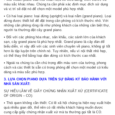
màu sắc khác nhau. Chúng ta cần phải xác định mục đích sử dụng
và vị trí sẽ đặt nó để chọn một model phù hợp nhất.
• Có hai loại piano: loại đứng (upright) và loại nằm (grand piano). Loại
đứng được thiết kế để đặt trong căn phòng có kích thước nhỏ. Với
những căn phòng rộng rãi như phòng khách của những căn biệt thự,
người ta thường đặt cây grand piano.
• Đối với các phòng hòa nhạc, sân khấu, các sảnh lớn của khách
sạn, cây grand piano là phù hợp nhất. Grand piano là cây đàn để
biểu diễn, vì vậy đối với các sinh viên chuyên về piano, không gì tốt
hơn là tập luyện trên chính nó. Tuy nhiên, nếu vì nội thất nhỏ hẹp,
có thể thay thế bằng loại đàn đứng có kích thước cao nhất.
• Ngoài ra chúng ta cần chú trọng đến màu sơn của tường, phong
cách và các thiết bị sẵn có trong phòng để chọn một model có kiểu
dáng và màu sắc phù hợp.
3. LỰA CHỌN PIANO DỰA TRÊN SỰ ĐĂNG KÝ BẢO HÀNH VỚI
NHÀ SẢN XUẤT:
SỰ HIỂU LẦM VỀ GIẤY CHỨNG NHẬN XUẤT XỨ (CERTIFICATE
OF ORIGIN – CO):
• Thói quen không cần thiết: Có lẽ xã hội chúng ta hiện nay xuất hiện
quá nhiều gian dối, thế nên có rất nhiều khách hàng muốn được
cung cấp giấy chứng nhận xuất xứ mà ta thường gọi tắt là CO.