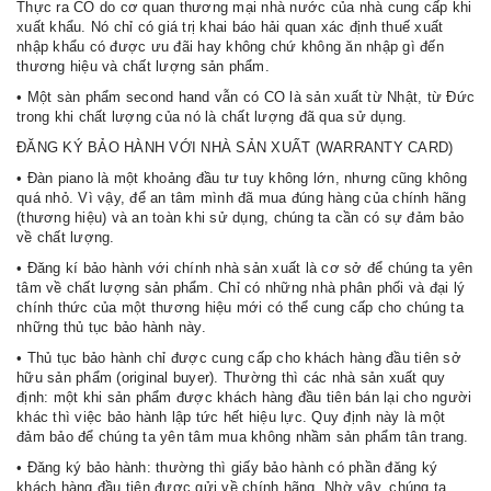
Thực ra CO do cơ quan thương mại nhà nước của nhà cung cấp khi
xuất khẩu. Nó chỉ có giá trị khai báo hải quan xác định thuế xuất
nhập khẩu có được ưu đãi hay không chứ không ăn nhập gì đến
thương hiệu và chất lượng sản phẩm.
• Một sàn phẩm second hand vẫn có CO là sản xuất từ Nhật, từ Đức
trong khi chất lượng của nó là chất lượng đã qua sử dụng.
ĐĂNG KÝ BẢO HÀNH VỚI NHÀ SẢN XUẤT (WARRANTY CARD)
• Đàn piano là một khoảng đầu tư tuy không lớn, nhưng cũng không
quá nhỏ. Vì vậy, để an tâm mình đã mua đúng hàng của chính hãng
(thương hiệu) và an toàn khi sử dụng, chúng ta cần có sự đảm bảo
về chất lượng.
• Đăng kí bảo hành với chính nhà sản xuất là cơ sở để chúng ta yên
tâm về chất lượng sản phẩm. Chỉ có những nhà phân phối và đại lý
chính thức của một thương hiệu mới có thể cung cấp cho chúng ta
những thủ tục bảo hành này.
• Thủ tục bảo hành chỉ được cung cấp cho khách hàng đầu tiên sở
hữu sản phẩm (original buyer). Thường thì các nhà sản xuất quy
định: một khi sản phẩm được khách hàng đầu tiên bán lại cho người
khác thì việc bảo hành lập tức hết hiệu lực. Quy định này là một
đảm bảo để chúng ta yên tâm mua không nhầm sản phẩm tân trang.
• Đăng ký bảo hành: thường thì giấy bảo hành có phần đăng ký
khách hàng đầu tiên được gửi về chính hãng. Nhờ vậy, chúng ta