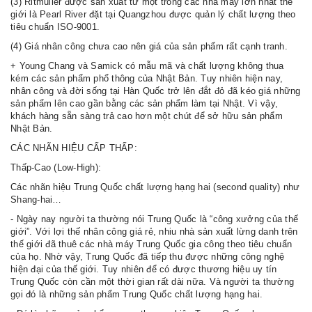
(3) Ritmuller được sản xuất từ một trong các nhà máy lớn nhất thế
giới là Pearl River đặt tại Quangzhou được quản lý chất lượng theo
tiêu chuẩn ISO-9001.
(4) Giá nhân công chưa cao nên giá của sản phẩm rất cạnh tranh.
+ Young Chang và Samick có mẫu mã và chất lượng không thua
kém các sản phẩm phổ thông của Nhật Bản. Tuy nhiên hiện nay,
nhân công và đời sống tại Hàn Quốc trở lên đắt đỏ đã kéo giá những
sản phẩm lên cao gần bằng các sản phẩm làm tại Nhật. Vì vậy,
khách hàng sẵn sàng trả cao hơn một chút để sở hữu sản phẩm
Nhật Bản.
CÁC NHÃN HIỆU CẤP THẤP:
Thấp-Cao (Low-High):
Các nhãn hiệu Trung Quốc chất lượng hạng hai (second quality) như
Shang-hai…
- Ngày nay người ta thường nói Trung Quốc là “công xưởng của thế
giới”. Với lợi thế nhân công giá rẻ, nhiu nhà sản xuất lừng danh trên
thế giới đã thuê các nhà máy Trung Quốc gia công theo tiêu chuẩn
của họ. Nhờ vậy, Trung Quốc đã tiếp thu được những công nghệ
hiện đại của thế giới. Tuy nhiên để có được thương hiệu uy tín
Trung Quốc còn cần một thời gian rất dài nữa. Và người ta thường
gọi đó là những sản phẩm Trung Quốc chất lượng hạng hai.