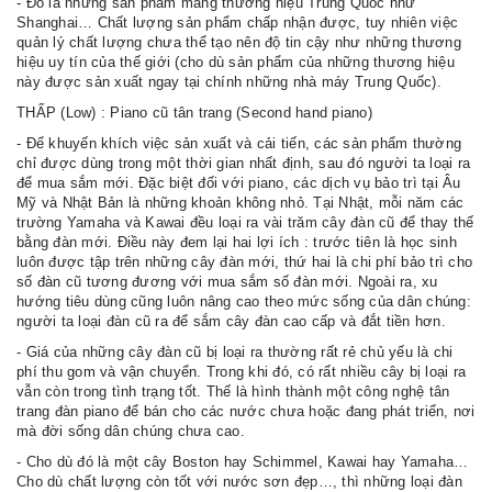
- Đó là những sản phẩm mang thương hiệu Trung Quốc như
Shanghai… Chất lượng sản phẩm chấp nhận được, tuy nhiên việc
quản lý chất lượng chưa thể tạo nên độ tin cậy như những thương
hiệu uy tín của thế giới (cho dù sản phẩm của những thương hiệu
này được sản xuất ngay tại chính những nhà máy Trung Quốc).
THẤP (Low) : Piano cũ tân trang (Second hand piano)
- Để khuyến khích việc sản xuất và cải tiến, các sản phẩm thường
chỉ được dùng trong một thời gian nhất định, sau đó người ta loại ra
để mua sắm mới. Đặc biệt đối với piano, các dịch vụ bảo trì tại Âu
Mỹ và Nhật Bản là những khoản không nhỏ. Tại Nhật, mỗi năm các
trường Yamaha và Kawai đều loại ra vài trăm cây đàn cũ để thay thế
bằng đàn mới. Điều này đem lại hai lợi ích : trước tiên là học sinh
luôn được tập trên những cây đàn mới, thứ hai là chi phí bảo trì cho
số đàn cũ tương đương với mua sắm số đàn mới. Ngoài ra, xu
hướng tiêu dùng cũng luôn nâng cao theo mức sống của dân chúng:
người ta loại đàn cũ ra để sắm cây đàn cao cấp và đắt tiền hơn.
- Giá của những cây đàn cũ bị loại ra thường rất rẻ chủ yếu là chi
phí thu gom và vận chuyển. Trong khi đó, có rất nhiều cây bị loại ra
vẫn còn trong tình trạng tốt. Thế là hình thành một công nghệ tân
trang đàn piano để bán cho các nước chưa hoặc đang phát triển, nơi
mà đời sống dân chúng chưa cao.
- Cho dù đó là một cây Boston hay Schimmel, Kawai hay Yamaha…
Cho dù chất lượng còn tốt với nước sơn đẹp…, thì những loại đàn