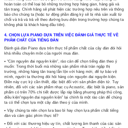
hoàn toàn có thể loại bỏ những trường hợp hàng gian, hàng giả và
tân trang. Chính hãng sẽ phát hiện các trường hợp nêu trên và thông
báo cho chúng ta (hoặc tư động phần đăng ký sẽ bị nhà sản xuất từ
chối và trả và trả về theo đường bưu điện trong trường hợp chúng ta
không phải là khách hàng đầu tiên).
4. CHỌN LỰA PIANO DỰA TRÊN VIỆC ĐÁNH GIÁ THỰC TẾ VỀ
PHẨM CHẤT CỦA TIẾNG ĐÀN
Đánh giá đàn Piano dựa trên thực tế phẩm chất của cây đàn đòi hỏi
khá nhiều chuyên môn của người mua đàn.
• “Còn nguyên đai nguyên kiện”, rào cản để chọn tiếng đàn theo ý
muốn: Trong thời buổi mà những sản phẩm nhái tràn ngập thị
trường, những hàng tân trang lẫn lộn với hàng mới, để tự bảo vệ
mình, người ta thường đòi hỏi hàng còn nguyên đai nguyên kiện.
Điền này cực kỳ cần thiết, đặc biệt đối với sản phẩm điện tử. Tuy
nhiên, đối với các sản phẩm nhạc cụ Acoustic, đặc biệt là piano, sản
phẩm có trên 70% chi tiết được lắp ráp bằng phuơng pháp thủ công,
điều kiện”nguyên đai nguyên kiện” lại chính là một rào cản để chúng
ta có thể chọn lựa một cây đàn theo ý của mình.
• Vậy chúng ta nên chọn lưa bao bì hay chọn lựa phẩm chất tiếng
đàn và cảm giác phím thực tế?
• Đối với các thương hiệu uy tín, chất lượng âm thanh của các sản