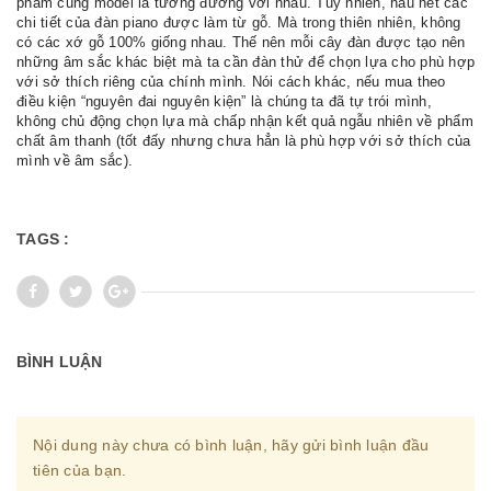
phẩm cùng model là tương đương với nhau. Tuy nhiên, hầu hết các
chi tiết của đàn piano được làm từ gỗ. Mà trong thiên nhiên, không
có các xớ gỗ 100% giống nhau. Thế nên mỗi cây đàn được tạo nên
những âm sắc khác biệt mà ta cần đàn thử để chọn lựa cho phù hợp
với sở thích riêng của chính mình. Nói cách khác, nếu mua theo
điều kiện “nguyên đai nguyên kiện” là chúng ta đã tự trói mình,
không chủ động chọn lựa mà chấp nhận kết quả ngẫu nhiên về phẩm
chất âm thanh (tốt đấy nhưng chưa hẳn là phù hợp với sở thích của
mình về âm sắc).
TAGS :
BÌNH LUẬN
Nội dung này chưa có bình luận, hãy gửi bình luận đầu
tiên của bạn.