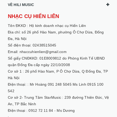
NHẠC CỤ HIẾN LIÊN
Tên ĐKKD :
Hộ kinh doanh nhạc cụ Hiến Liên
Địa chỉ: số 26 phố Hào Nam, phường Ô Chợ Dừa, Đống
Đa, Hà Nội
Số điện thoại: 02438515045
Email: nhaccuhienlien@gmail.com
Số giấy CNĐKKD: 01E8009812 do Phòng Kinh Tế UBND
quận Đống Đa cấp ngày 22/10/2008
Cơ sở 1 :
26 phố Hào Nam, P Ô Chợ Dừa, Q Đống Đa, TP
Hà Nội
Điện thoại: :
Mr Hoàng 091 248 5045 Ms Linh 0915 100
542
Cơ sở 2- Trung Tâm StarMusic :
239 đường Thiên Đức, Vệ
An, TP Bắc Ninh
Điện thoại :
0912 72 11 84 - Ms Dương
:
HỖ TRỢ KHÁCH HÀNG