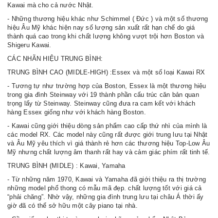
Kawai mà cho cả nước Nhật.
- Những thương hiệu khác như Schimmel ( Đức ) và một số thương
hiệu Âu Mỹ khác hiện nay số lượng sản xuất rất hạn chế do giá
thành quá cao trong khi chất lượng không vượt trội hơn Boston và
Shigeru Kawai.
CÁC NHÃN HIỆU TRUNG BÌNH:
TRUNG BÌNH CAO (MIDLE-HIGH) :Essex và một số loại Kawai RX
- Tương tự như trường hợp của Boston, Essex là một thương hiệu
trong gia đình Steinway với 19 thành phần cấu trúc căn bản quan
trọng lấy từ Steinway. Steinway cũng đưa ra cam kết với khách
hàng Essex giống như với khách hàng Boston.
- Kawai cũng giới thiệu dòng sản phẩm cao cấp thứ nhì của mình là
các model RX. Các model này cũng rất được giới trung lưu tại Nhật
và Âu Mỹ yêu thích vì giá thành rẻ hơn các thương hiệu Top-Low Âu
Mỹ nhưng chất lượng âm thanh rất hay và cảm giác phím rất tinh tế.
TRUNG BÌNH (MIDLE) : Kawai, Yamaha
- Từ những năm 1970, Kawai và Yamaha đã giới thiệu ra thị trường
những model phổ thong có mẫu mã đẹp. chất lượng tốt với giá cả
“phải chăng”. Nhờ vậy, những gia đình trung lưu tại châu Á thời ấy
giờ đã có thể sở hữu một cây piano tại nhà.