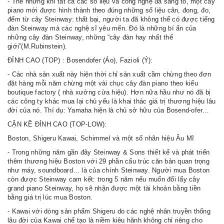
- Thế nhưng khi tất cả các số liệu và công nghệ đã sáng tỏ, một cây
piano mới được hình thành theo đúng những số liệu cân, đong, đo,
đếm từ cây Steinway: thất bại, người ta đã không thể có được tiếng
đàn Steinway mà các nghệ sĩ yêu mến. Đó là những bí ẩn của
những cây đàn Steinway, những “cây đàn hay nhất thế
giới”(M.Rubinstein).
ĐỈNH CAO (TOP) : Bosendofer (Áo), Fazioli (Ý):
- Các nhà sản xuất này hiện thời chỉ sản xuất cầm chừng theo đơn
đặt hàng mỗi năm chừng một vài chục cây đàn piano theo kiểu
boutique factory ( nhà xưởng cửa hiệu). Hơn nữa hầu như nó đã bị
các công ty khác mua lại chủ yếu là khai thác giá trị thương hiệu lâu
đời của nó. Thí dụ: Yamaha hiện là chủ sở hữu của Bosend-ofer…
CẬN KỀ ĐỈNH CAO (TOP-LOW):
Boston, Shigeru Kawai, Schimmel và một số nhãn hiệu Âu Mĩ
- Trong những năm gần đây Steinway & Sons thiết kế và phát triển
thêm thương hiệu Boston với 29 phần cấu trúc căn bản quan trọng
như máy, soundboard… là của chính Steinway. Người mua Boston
còn được Steinway cam kết: trong 5 năm nếu muốn đổi lấy cây
grand piano Steinway, họ sẽ nhận được một tài khoản bằng tiền
bằng giá trị lúc mua Boston.
- Kawai với dòng sản phẩm Shigeru do các nghệ nhân truyền thống
lâu đời của Kawai chế tạo là niềm kiêu hãnh không chỉ riêng cho