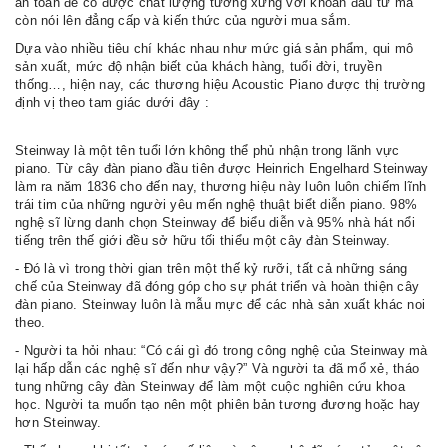
an toàn để có được chất lượng tương xứng với khoản đầu tư mà
còn nói lên đẳng cấp và kiến thức của người mua sắm.
Dựa vào nhiều tiêu chí khác nhau như mức giá sản phẩm, qui mô
sản xuất, mức độ nhận biết của khách hàng, tuổi đời, truyền
thống…, hiện nay, các thương hiệu Acoustic Piano được thị trường
định vị theo tam giác dưới đây :
Steinway là một tên tuổi lớn không thể phủ nhận trong lãnh vực
piano. Từ cây đàn piano đầu tiên được Heinrich Engelhard Steinway
làm ra năm 1836 cho đến nay, thương hiệu này luôn luôn chiếm lĩnh
trái tim của những người yêu mến nghệ thuật biểt diễn piano. 98%
nghệ sĩ lừng danh chọn Steinway để biểu diễn và 95% nhà hát nổi
tiếng trên thế giới đều sở hữu tối thiểu một cây đàn Steinway.
- Đó là vì trong thời gian trên một thế kỷ rưỡi, tất cả những sáng
chế của Steinway đã đóng góp cho sự phát triển và hoàn thiện cây
đàn piano. Steinway luôn là mẫu mực để các nhà sản xuất khác noi
theo.
- Người ta hỏi nhau: “Có cái gì đó trong công nghệ của Steinway mà
lại hấp dẫn các nghệ sĩ đến như vậy?” Và người ta đã mổ xẻ, tháo
tung những cây đàn Steinway để làm một cuộc nghiên cứu khoa
học. Người ta muốn tạo nên một phiên bản tương đương hoặc hay
hơn Steinway.