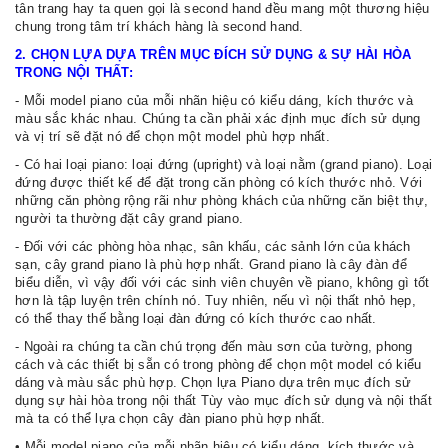
tân trang hay ta quen gọi là second hand đều mang một thương hiệu
chung trong tâm trí khách hàng là second hand.
2. CHỌN LỰA DỰA TRÊN MỤC ĐÍCH SỬ DỤNG & SỰ HÀI HÒA
TRONG NỘI THẤT:
- Mỗi model piano của mỗi nhãn hiệu có kiểu dáng, kích thước và
màu sắc khác nhau. Chúng ta cần phải xác định mục đích sử dụng
và vị trí sẽ đặt nó để chọn một model phù hợp nhất.
- Có hai loại piano: loại đứng (upright) và loại nằm (grand piano). Loại
đứng được thiết kế để đặt trong căn phòng có kích thước nhỏ. Với
những căn phòng rộng rãi như phòng khách của những căn biệt thự,
người ta thường đặt cây grand piano.
- Đối với các phòng hòa nhạc, sân khấu, các sảnh lớn của khách
sạn, cây grand piano là phù hợp nhất. Grand piano là cây đàn để
biểu diễn, vì vậy đối với các sinh viên chuyên về piano, không gì tốt
hơn là tập luyện trên chính nó. Tuy nhiên, nếu vì nội thất nhỏ hẹp,
có thể thay thế bằng loại đàn đứng có kích thước cao nhất.
- Ngoài ra chúng ta cần chú trọng đến màu sơn của tường, phong
cách và các thiết bị sẵn có trong phòng để chọn một model có kiểu
dáng và màu sắc phù hợp. Chọn lựa Piano dựa trên mục đích sử
dụng sự hài hòa trong nội thất Tùy vào mục đích sử dụng và nội thất
mà ta có thể lựa chọn cây đàn piano phù hợp nhất.
• Mỗi model piano của mỗi nhãn hiệu có kiểu dáng, kích thước và