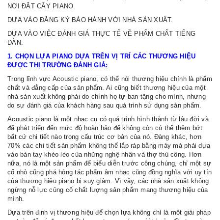
NƠI ĐẶT CÂY PIANO.
DỰA VÀO ĐĂNG KÝ BẢO HÀNH VỚI NHÀ SẢN XUẤT.
DỰA VÀO VIỆC ĐÁNH GIÁ THỰC TẾ VỀ PHẨM CHẤT TIẾNG
ĐÀN.
1. CHỌN LỰA PIANO DỰA TRÊN VỊ TRÍ CÁC THƯƠNG HIỆU
ĐƯỢC THỊ TRƯỜNG ĐÁNH GIÁ:
Trong lĩnh vực Acoustic piano, có thể nói thương hiệu chính là phẩm
chất và đẳng cấp của sản phẩm. Ai cũng biết thương hiệu của một
nhà sản xuất không phải do chính họ tự ban tặng cho mình, nhưng
do sự đánh giá của khách hàng sau quá trình sử dụng sản phẩm.
Acoustic piano là một nhạc cụ có quá trình hình thành từ lâu đời và
đã phát triển đến mức độ hoàn hảo để không còn có thể thêm bớt
bất cứ chi tiết nào trong cấu trúc cơ bản của nó. Đàng khác, hơn
70% các chi tiết sản phẩm không thể lắp ráp bằng máy mà phải dựa
vào bàn tay khéo léo của những nghệ nhân và thợ thủ công. Hơn
nữa, nó là một sản phẩm để biểu diễn trước công chúng, chỉ một sự
cố nhỏ cũng phá hỏng tác phẩm âm nhạc cũng đồng nghĩa với uy tín
của thương hiệu piano bị suy giảm. Vì vậy, các nhà sản xuất không
ngừng nỗ lực củng cố chất lượng sản phẩm mang thương hiệu của
mình.
Dựa trên định vị thương hiệu để chọn lựa không chỉ là một giải pháp