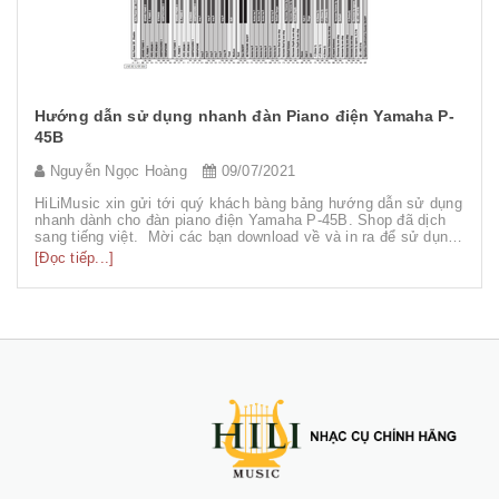
Cách chọn mua đàn guitar cho người mới bắt đầu
Admin
28/05/2020
Chia sẻ những kinh nghiệm mua đàn guitar accoustic cho
người lần đầu mua guitar hoặc chưa biết nhiều về đàn guitar
[Đọc tiếp...]
VỀ HILI MUSIC