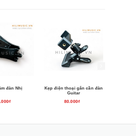
Xem nhanh
Mua hàng
Xem nhanh
m đàn Nhị
Kẹp điện thoại gắn cần đàn
Chuông lắc
Guitar
t
000₫
80.000₫
100