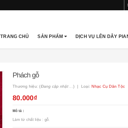
TRANG CHỦ
SẢN PHẨM
DỊCH VỤ LÊN DÂY PI
Phách gỗ
Thương hiệu: (
Đang cập nhật ...
)
Loại:
Nhạc Cụ Dân Tộc
80.000₫
Mô tả :
Làm từ chất liệu : gỗ.