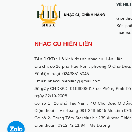
VỀ HIL
Giới thi
Sản ph
Liên hệ
NHẠC CỤ HIẾN LIÊN
Tên ĐKKD :
Hộ kinh doanh nhạc cụ Hiến Liên
Địa chỉ: số 26 phố Hào Nam, phường Ô Chợ Dừa,
Số điện thoại: 02438515045
Email: nhaccuhienlien@gmail.com
Số giấy CNĐKKD: 01E8009812 do Phòng Kinh Tế
ngày 22/10/2008
Cơ sở 1 :
26 phố Hào Nam, P Ô Chợ Dừa, Q Đống
Điện thoại: :
Mr Hoàng 091 248 5045 Ms Linh 091
Cơ sở 2- Trung Tâm StarMusic :
239 đường Thiên
Điện thoại :
0912 72 11 84 - Ms Dương