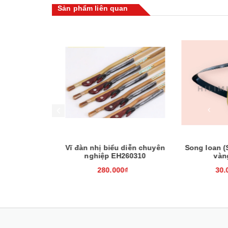
Sản phẩm liên quan
Mua hàng
Mua hàng
ầu (giang -
Vĩ đàn nhị biểu diễn chuyên
Song loan (So
nghiệp EH260310
vàng 
0₫
280.000₫
30.0