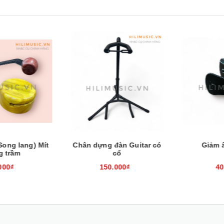
Xem nhanh
Mua hàng
Xem nhanh
Mua hàng
ng lang) Mít
Chân dựng đàn Guitar có
Giảm â
trầm
cổ
00₫
150.000₫
40.