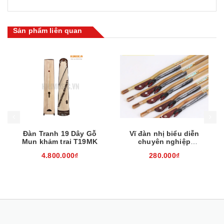
Sản phẩm liên quan
Mua hàng
Mua hàng
Mua
Đàn Tranh 19 Dây Gỗ
Vĩ đàn nhị biểu diễn
Mun khảm trai T19MK
chuyên nghiệp
EH260310
4.800.000₫
280.000₫