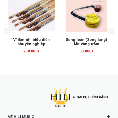
Mua hàng
Mua hàng
Mua
Vĩ đàn nhị biểu diễn
Song loan (Song lang)
chuyên nghiệp
Mít vàng trầm
EH260310
280.000₫
30.000₫
VỀ HILI MUSIC