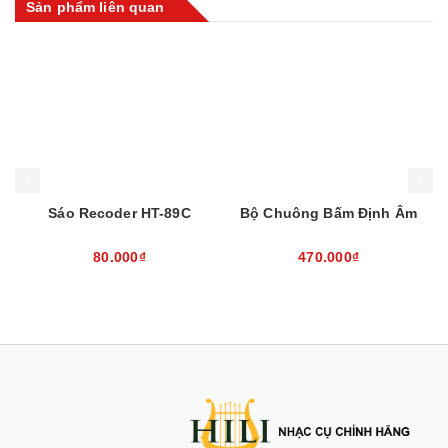
Sản phẩm liên quan
Mua hàng
Mua hàng
ecoder HT-89C
Bộ Chuông Bấm Định Âm
Trống Gõ
80.000₫
470.000₫
85.