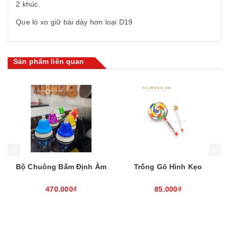
2 khúc.
Que lò xo giữ bài dày hơn loại D19
Sản phẩm liên quan
Mua hàng
Mua hàng
Mua
Bộ Chuông Bấm Định Âm
Trống Gõ Hình Kẹo
470.000₫
85.000₫