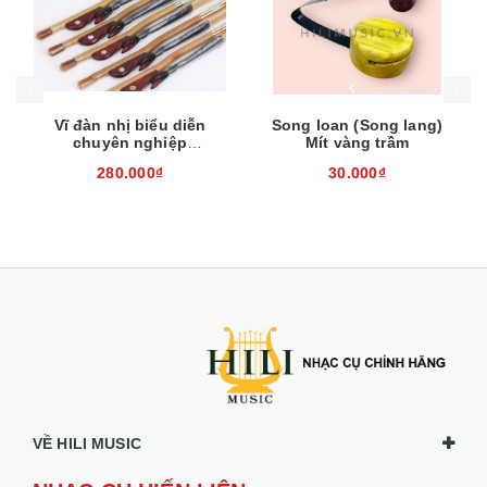
Mua hàng
Mua hàng
Mua
Vĩ đàn nhị biểu diễn
Song loan (Song lang)
chuyên nghiệp
Mít vàng trầm
EH260310
280.000₫
30.000₫
VỀ HILI MUSIC