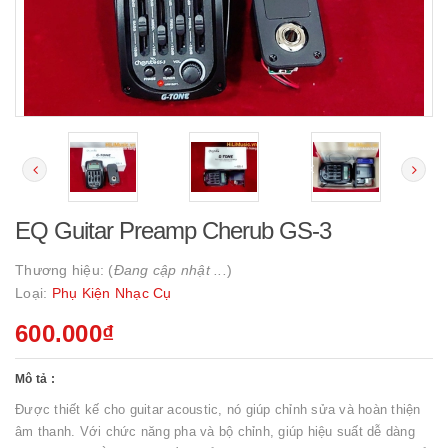
EQ Guitar Preamp Cherub GS-3
Thương hiệu: (
Đang cập nhật ...
)
Loại:
Phụ Kiện Nhạc Cụ
600.000₫
Mô tả :
Được thiết kế cho guitar acoustic, nó giúp chỉnh sửa và hoàn thiện
âm thanh. Với chức năng pha và bộ chỉnh, giúp hiệu suất dễ dàng