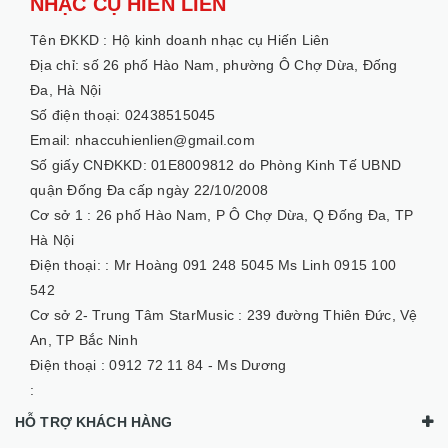
NHẠC CỤ HIẾN LIÊN
Tên ĐKKD :
Hộ kinh doanh nhạc cụ Hiến Liên
Địa chỉ: số 26 phố Hào Nam, phường Ô Chợ Dừa, Đống
Đa, Hà Nội
Số điện thoại: 02438515045
Email: nhaccuhienlien@gmail.com
Số giấy CNĐKKD: 01E8009812 do Phòng Kinh Tế UBND
quận Đống Đa cấp ngày 22/10/2008
Cơ sở 1 :
26 phố Hào Nam, P Ô Chợ Dừa, Q Đống Đa, TP
Hà Nội
Điện thoại: :
Mr Hoàng 091 248 5045 Ms Linh 0915 100
542
Cơ sở 2- Trung Tâm StarMusic :
239 đường Thiên Đức, Vệ
An, TP Bắc Ninh
Điện thoại :
0912 72 11 84 - Ms Dương
:
HỖ TRỢ KHÁCH HÀNG