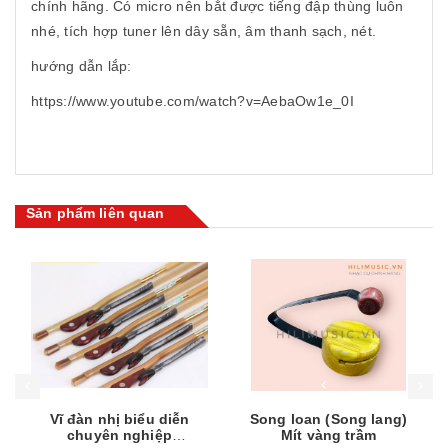
chính hãng. Có micro nên bắt được tiếng đập thùng luôn
nhé, tích hợp tuner lên dây sẵn, âm thanh sạch, nét.
hướng dẫn lắp:
https://www.youtube.com/watch?v=AebaOw1e_0I
Sản phẩm liên quan
Mua hàng
Mua hàng
Mua
Vĩ đàn nhị biểu diễn
Song loan (Song lang)
chuyên nghiệp
Mít vàng trầm