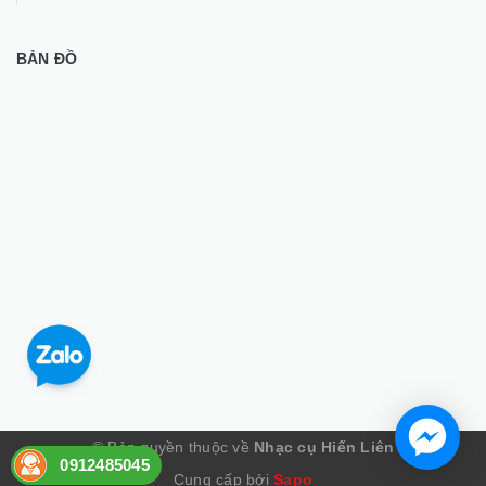
BẢN ĐỒ
© Bản quyền thuộc về
Nhạc cụ Hiến Liên
0912485045
Cung cấp bởi
Sapo