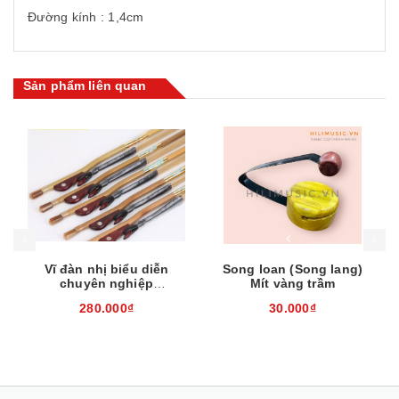
Đường kính : 1,4cm
Sản phẩm liên quan
Mua hàng
Mua hàng
Mua
Vĩ đàn nhị biểu diễn
Song loan (Song lang)
chuyên nghiệp
Mít vàng trầm
EH260310
280.000₫
30.000₫