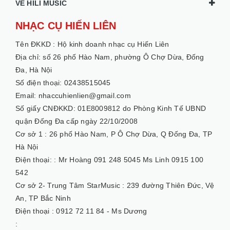
VỀ HILI MUSIC
NHẠC CỤ HIẾN LIÊN
Tên ĐKKD :
Hộ kinh doanh nhạc cụ Hiến Liên
Địa chỉ: số 26 phố Hào Nam, phường Ô Chợ Dừa, Đống
Đa, Hà Nội
Số điện thoại: 02438515045
Email: nhaccuhienlien@gmail.com
Số giấy CNĐKKD: 01E8009812 do Phòng Kinh Tế UBND
quận Đống Đa cấp ngày 22/10/2008
Cơ sở 1 :
26 phố Hào Nam, P Ô Chợ Dừa, Q Đống Đa, TP
Hà Nội
Điện thoại: :
Mr Hoàng 091 248 5045 Ms Linh 0915 100
542
Cơ sở 2- Trung Tâm StarMusic :
239 đường Thiên Đức, Vệ
An, TP Bắc Ninh
Điện thoại :
0912 72 11 84 - Ms Dương
: