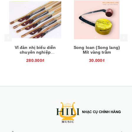
Mua hàng
Mua hàng
Mua
Vĩ đàn nhị biểu diễn
Song loan (Song lang)
chuyên nghiệp
Mít vàng trầm
EH260310
280.000₫
30.000₫