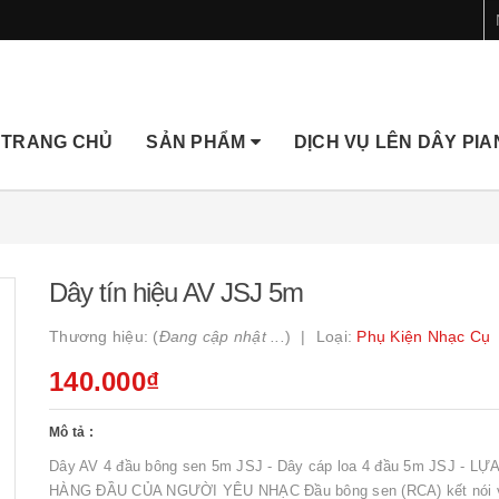
TRANG CHỦ
SẢN PHẨM
DỊCH VỤ LÊN DÂY PI
Dây tín hiệu AV JSJ 5m
Thương hiệu: (
Đang cập nhật ...
)
Loại:
Phụ Kiện Nhạc Cụ
140.000₫
Mô tả :
Dây AV 4 đầu bông sen 5m JSJ - Dây cáp loa 4 đầu 5m JSJ - L
HÀNG ĐẦU CỦA NGƯỜI YÊU NHẠC Đầu bông sen (RCA) kết nói 