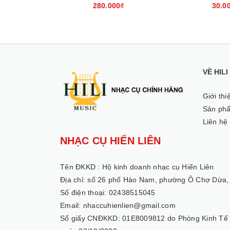
0₫
280.000₫
30.0
VỀ HIL
Giới thi
Sản ph
Liên hệ
NHẠC CỤ HIẾN LIÊN
Tên ĐKKD :
Hộ kinh doanh nhạc cụ Hiến Liên
Địa chỉ: số 26 phố Hào Nam, phường Ô Chợ Dừa,
Số điện thoại: 02438515045
Email: nhaccuhienlien@gmail.com
Số giấy CNĐKKD: 01E8009812 do Phòng Kinh Tế