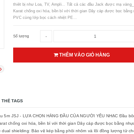
thiêt bị như Loa, TV, Ampli... Tất cả các đầu Jack được mạ vàng_
Karat chống oxi hóa, bền bỉ với thời gian Dây cáp được bọc bằng
PVC cùng lớp bọc cách nhiệt PE...
-
Số lượng
THÊM VÀO GIỎ HÀNG
THẺ TAGS
đầu 5m JSJ - LỰA CHỌN HÀNG ĐẦU CỦA NGƯỜI YÊU NHẠC Đầu bông se
arat chống oxi hóa, bền bỉ với thời gian Dây cáp được bọc bằng nh
 dual shielding: Bảo vệ kép bằng phôi nhôm và lõi đồng lượng tử c