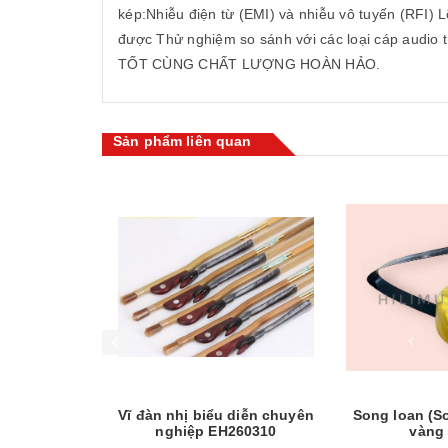
kép:Nhiễu điện từ (EMI) và nhiễu vô tuyến (RFI) 
được Thử nghiệm so sánh với các loại cáp audio
TỐT CÙNG CHẤT LƯỢNG HOÀN HẢO.
Sản phẩm liên quan
Mua hàng
Mua hàng
ầu (giang -
Vĩ đàn nhị biểu diễn chuyên
Song loan (So
nghiệp EH260310
vàng 