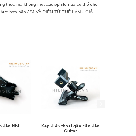
ung thực mà không một audiophile nào có thể chê
ng thực hơn hẳn JSJ VÀ ĐIỆN TỬ TUỆ LÂM - GIÁ
Xem nhanh
Mua hàng
Xem nhanh
m đàn Nhị
Kẹp điện thoại gắn cần đàn
Chuông lắc
Guitar
t