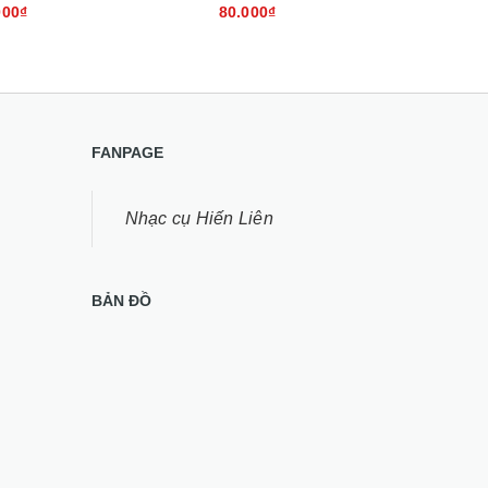
000₫
80.000₫
100
FANPAGE
Nhạc cụ Hiến Liên
BẢN ĐỒ