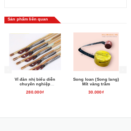
Sản phẩm liên quan
Mua hàng
Mua hàng
Mua
Vĩ đàn nhị biểu diễn
Song loan (Song lang)
chuyên nghiệp
Mít vàng trầm
EH260310
280.000₫
30.000₫