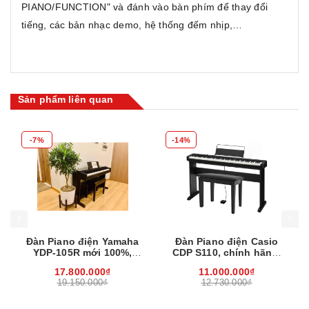
PIANO/FUNCTION" và đánh vào bàn phím để thay đổi
tiếng, các bản nhạc demo, hệ thống đếm nhịp,…
Sản phẩm liên quan
-7%
-14%
Mua hàng
Mua hàng
Mua
Đàn Piano điện Yamaha
Đàn Piano điện Casio
YDP-105R mới 100%,
CDP S110, chính hãng,
chính hãng, kèm ghế,
mới 100%
17.800.000₫
11.000.000₫
miễn phí vận chuyển
19.150.000₫
12.730.000₫