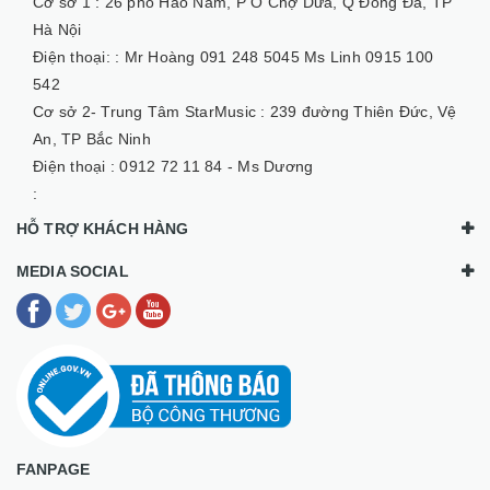
Cơ sở 1 :
26 phố Hào Nam, P Ô Chợ Dừa, Q Đống Đa, TP
Hà Nội
Điện thoại: :
Mr Hoàng 091 248 5045 Ms Linh 0915 100
542
Cơ sở 2- Trung Tâm StarMusic :
239 đường Thiên Đức, Vệ
An, TP Bắc Ninh
Điện thoại :
0912 72 11 84 - Ms Dương
:
HỖ TRỢ KHÁCH HÀNG
MEDIA SOCIAL
FANPAGE