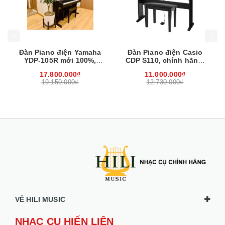
Mua hàng
Mua hàng
Mua
Đàn Piano điện Yamaha
Đàn Piano điện Casio
YDP-105R mới 100%,
CDP S110, chính hãng,
chính hãng, kèm ghế,
mới 100%
17.800.000₫
11.000.000₫
miễn phí vận chuyển
19.150.000₫
12.730.000₫
VỀ HILI MUSIC
NHẠC CỤ HIẾN LIÊN