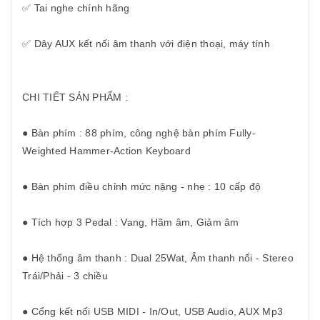
✅ Tai nghe chính hãng
✅ Dây AUX kết nối âm thanh với điện thoại, máy tính
CHI TIẾT SẢN PHẨM :
● Bàn phím : 88 phím, công nghệ bàn phím Fully-
Weighted Hammer-Action Keyboard
● Bàn phím điều chỉnh mức nặng - nhẹ : 10 cấp độ
● Tích hợp 3 Pedal : Vang, Hãm âm, Giảm âm
● Hệ thống âm thanh : Dual 25Wat, Âm thanh nổi - Stereo
Trái/Phải - 3 chiều
● Cổng kết nối USB MIDI - In/Out, USB Audio, AUX Mp3