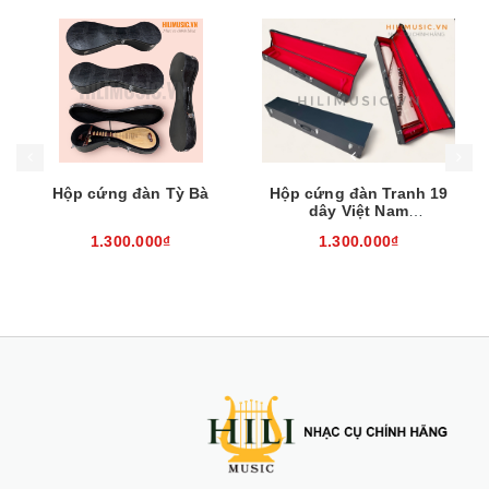
Mua hàng
Mua hàng
Mua
Hộp cứng đàn Tỳ Bà
Hộp cứng đàn Tranh 19
dây Việt Nam
(132x31x27cm)
1.300.000₫
1.300.000₫