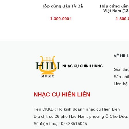
àn Nguyệt
Hộp cứng đàn Tỳ Bà
Hộp cứng đàn 
Việt Nam (1
00₫
1.300.000₫
1.300.
VỀ HIL
Giới thi
Sản ph
Liên hệ
NHẠC CỤ HIẾN LIÊN
Tên ĐKKD :
Hộ kinh doanh nhạc cụ Hiến Liên
Địa chỉ: số 26 phố Hào Nam, phường Ô Chợ Dừa,
Số điện thoại: 02438515045