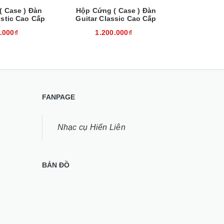
( Case ) Đàn
Hộp Cứng ( Case ) Đàn
Bao da đà
ustic Cao Cấp
Guitar Classic Cao Cấp
.000₫
1.200.000₫
150
FANPAGE
Nhạc cụ Hiến Liên
BẢN ĐỒ