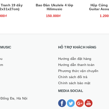
Tranh 19 dây
Bao Đàn Ukulele 4 lớp
Hộp Cứng 
32x31x27cm)
Hilimusic
Guitar Aco
000₫
150.000₫
1.200
I MUSIC
HỖ TRỢ KHÁCH HÀNG
ệu
Hướng dẫn đặt hàng
ẩm
Hướng dẫn thanh toán
Phương thức vận chuyển
Chính sách đổi trả
Chính sách bảo mật
MEDIA SOCIAL
 Đống Đa, Hà Nội