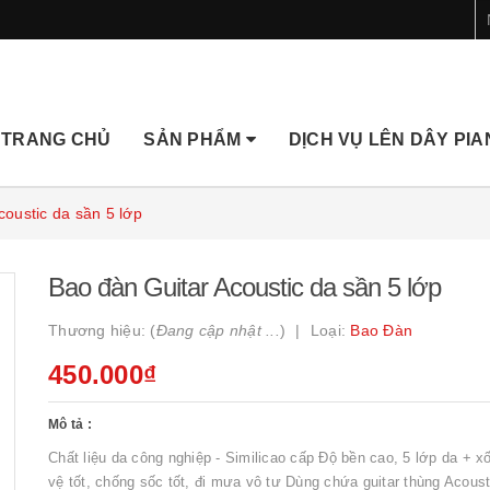
TRANG CHỦ
SẢN PHẨM
DỊCH VỤ LÊN DÂY PI
coustic da sần 5 lớp
Bao đàn Guitar Acoustic da sần 5 lớp
Thương hiệu: (
Đang cập nhật ...
)
Loại:
Bao Đàn
450.000₫
Mô tả :
Chất liệu da công nghiệp - Similicao cấp Độ bền cao, 5 lớp da + x
vệ tốt, chống sốc tốt, đi mưa vô tư Dùng chứa guitar thùng Acoust